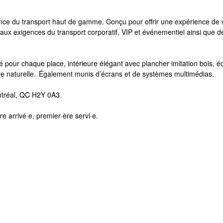
nce du transport haut de gamme. Conçu pour offrir une expérience de voy
aux exigences du transport corporatif, VIP et événementiel ainsi que d
 pour chaque place, intérieure élégant avec plancher imitation bois, é
ière naturelle. Également munis d’écrans et de systèmes multimédias.
ntréal, QC H2Y 0A3
re arrivé·e, premier·ère servi·e.