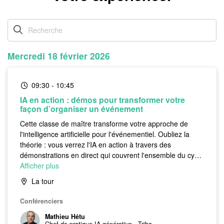
Mercredi 18 février 2026
09:30
-
10:45
IA en action : démos pour transformer votre
façon d’organiser un événement
Cette classe de maître transforme votre approche de
l'intelligence artificielle pour l'événementiel. Oubliez la
théorie : vous verrez l'IA en action à travers des
démonstrations en direct qui couvrent l'ensemble du cycle
d'un événement, de la conception à l'analyse post-
Afficher plus
événement.
La tour
Mathieu Hétu, expert en IA appliquée et directeur du
centre de formations WorkEvolution, vous guidera à
Conférenciers
travers des outils accessibles et des techniques
Mathieu Hétu
immédiatement applicables. L'objectif : vous démontrer
Chef de pratique IA générative
-
Triba